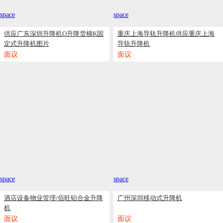
space
space
供应广东深圳升降机O升降货梯K固
重庆上海导轨升降机供应重庆上海
定式升降机图片
导轨升降机
面议
面议
space
space
酒店设备物业管理/佰旺铝合金升降
广州深圳移动式升降机
机
面议
面议